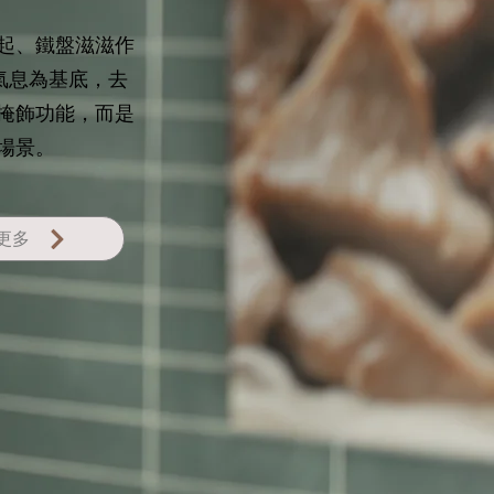
起、鐵盤滋滋作
頭氣息為基底，去
掩飾功能，而是
場景。
更多