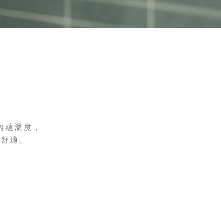
內蘊溫度，
受舒適。