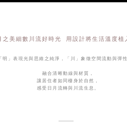
日月之美細數川流好時光 用設計將生活溫度植
「明」表現光與思維之純淨，「川」象徵空間流動與彈
融合清晰動線與材質，
讓居住者如同棲身於自然，
感受日月流轉與川流生息。