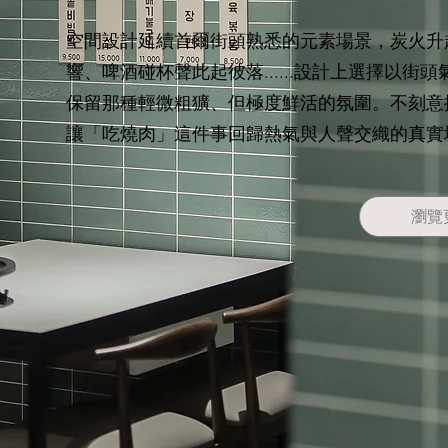
空間設計延續首爾街頭熟悉的元素場景，炭火升
響、啤酒碰杯聲此起彼落......設計上選擇以街
保留那種輕微粗獷、但極度鮮活的氛圍。不刻意
讓「吃燒肉」這件事回歸熱氣與人聲交織的真實
瀏覽