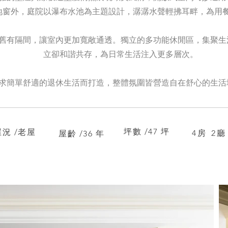
地窗外，庭院以瀑布水池為主題設計，潺潺水聲輕拂耳畔，為用
舊有隔間，讓室內更加寬敞通透。獨立的多功能休閒區，集聚生
立卻和諧共存，為日常生活注入更多層次。
求簡單舒適的退休生活而打造，整體氛圍皆營造自在舒心的生活
坪數 /47 坪
屋況 /老屋
4房 2廳
屋齡 /36 年