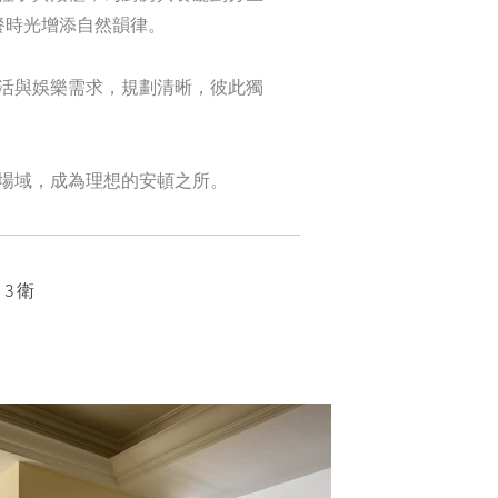
餐時光增添自然韻律。
活與娛樂需求，規劃清晰，彼此獨
場域，成為理想的安頓之所。
 3衛