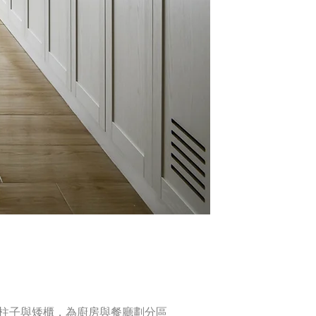
柱子與矮櫃，為廚房與餐廳劃分區