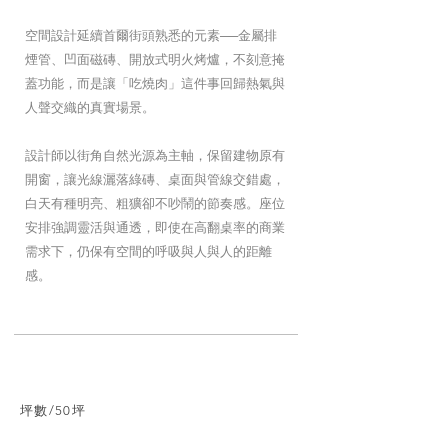
空間設計延續首爾街頭熟悉的元素──金屬排
煙管、凹面磁磚、開放式明火烤爐，不刻意掩
蓋功能，而是讓「吃燒肉」這件事回歸熱氣與
人聲交織的真實場景。
設計師以街角自然光源為主軸，保留建物原有
開窗，讓光線灑落綠磚、桌面與管線交錯處，
白天有種明亮、粗獷卻不吵鬧的節奏感。座位
安排強調靈活與通透，即使在高翻桌率的商業
需求下，仍保有空間的呼吸與人與人的距離
感。
坪數/50坪