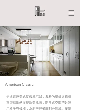
American Classic
走進這座美式度假風宅邸，典雅的壁爐與線板
造型牆悄然展現歐美風情，開放式空間巧妙運
用柱子與矮櫃，為廚房與餐廳劃分區域。餐廳