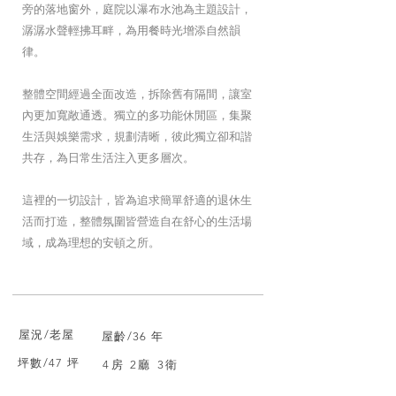
旁的落地窗外，庭院以瀑布水池為主題設計，
潺潺水聲輕拂耳畔，為用餐時光增添自然韻
律。
整體空間經過全面改造，拆除舊有隔間，讓室
內更加寬敞通透。獨立的多功能休閒區，集聚
生活與娛樂需求，規劃清晰，彼此獨立卻和諧
共存，為日常生活注入更多層次。
這裡的一切設計，皆為追求簡單舒適的退休生
活而打造，整體氛圍皆營造自在舒心的生活場
域，成為理想的安頓之所。
屋況/老屋
屋齡/36 年
坪數/47 坪
4房 2廳 3衛