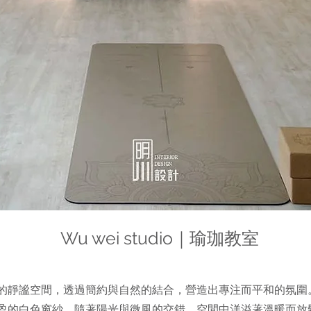
Wu wei studio｜瑜珈教室
的靜謐空間，透過簡約與自然的結合，營造出專注而平和的氛圍
盈的白色窗紗，隨著陽光與微風的交錯，空間中洋溢著溫暖而放